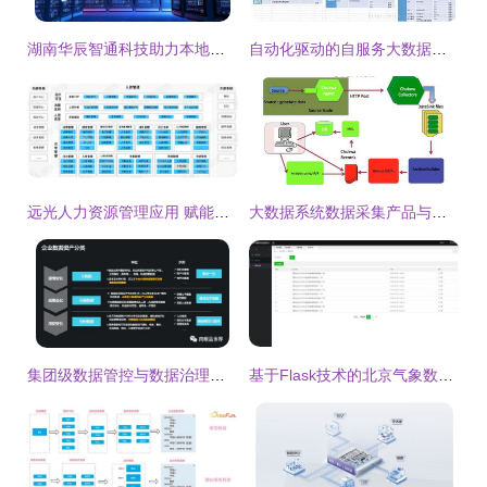
湖南华辰智通科技助力本地企业实现工业设备“上云”——华辰智通数据处理服务深度解析
自动化驱动的自服务大数据治理 数据处理服务的未来路径
远光人力资源管理应用 赋能人资数字化转型与数据处理服务
大数据系统数据采集产品与数据处理服务的架构分析
集团级数据管控与数据治理解决方案 构建智能数据资产体系
基于Flask技术的北京气象数据采集分析系统设计与实现——支持城市定制与智能数据处理服务