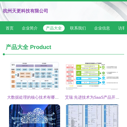
杭州天更科技有限公司
首页
企业简介
产品大全
联系我们
企业信息
访客
产品大全
Product
大数据处理的核心技术有哪些?以下是一些常见的大数据处理核心技术:
艾瑞:先进技术为SaaS产品开源，产业间应用推动裂变效应